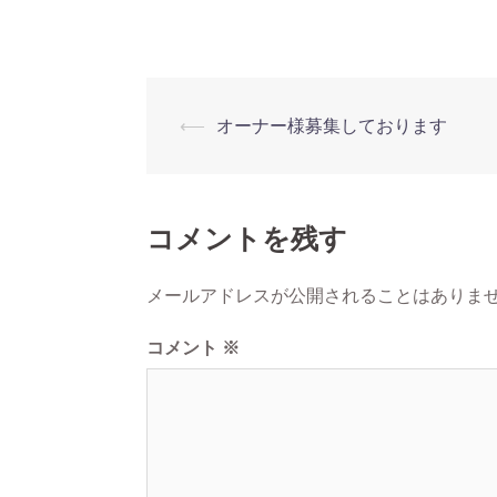
⟵
オーナー様募集しております
コメントを残す
メールアドレスが公開されることはありま
コメント
※