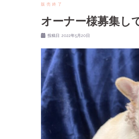
販売終了
オーナー様募集し
投稿日:
2022年5月20日