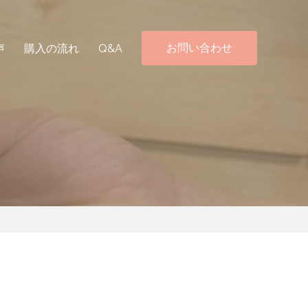
お問い合わせ
声
購入の流れ
Q&A