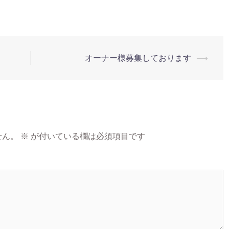
オーナー様募集しております
⟶
せん。
※
が付いている欄は必須項目です