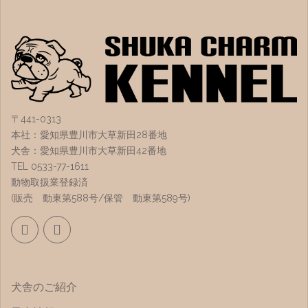
〒441-0313
本社：愛知県豊川市大草新田28番地
犬舎：愛知県豊川市大草新田42番地
TEL 0533-77-1611
動物取扱業登録済
(販売 動東第588号/保管 動東第589号)
犬舎のご紹介