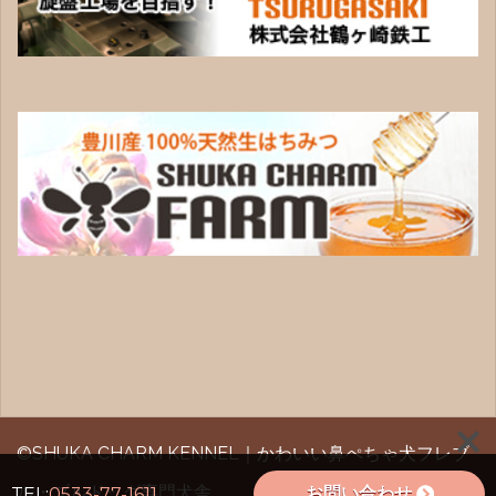
©SHUKA CHARM KENNEL｜かわいい鼻ぺちゃ犬フレブ
ル・ブルドッグ専門犬舎
お問い合わせ
TEL:
0533-77-1611